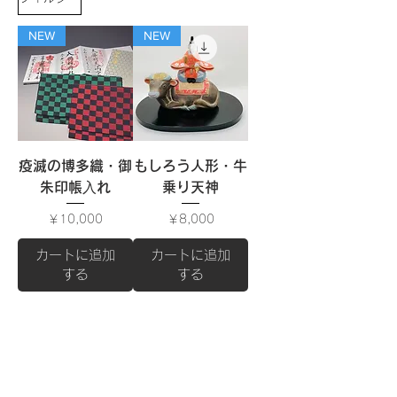
NEW
NEW
疫滅の博多織・御
もしろう人形・牛
朱印帳⼊れ
乗り天神
価格
価格
￥10,000
￥8,000
カートに追加
カートに追加
する
する