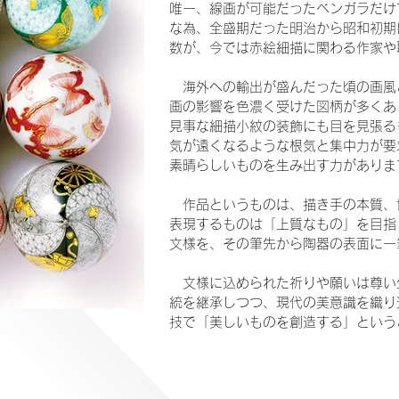
唯一、線画が可能だったベンガラだけ
な為、全盛期だった明治から昭和初期
数が、今では赤絵細描に関わる作家や
海外への輸出が盛んだった頃の画風
画の影響を色濃く受けた図柄が多くあ
見事な細描小紋の装飾にも目を見張る
気が遠くなるような根気と集中力が要
素晴らしいものを生み出す力がありま
作品というものは、描き手の本質、世
表現するものは「上質なもの」を目指
文様を、その筆先から陶器の表面に一
文様に込められた祈りや願いは尊い生
統を継承しつつ、現代の美意識を織り
技で「美しいものを創造する」という