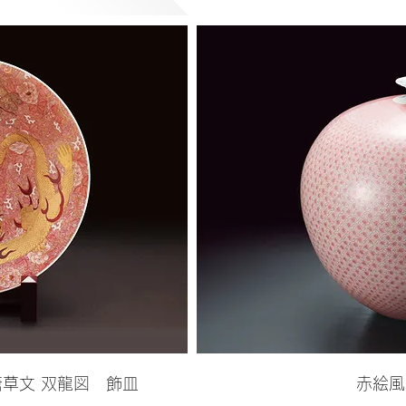
草文 双龍図 飾皿
赤絵風