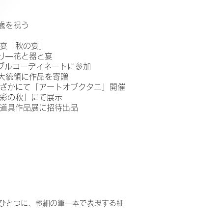
百歳を祝う
宴「秋の宴」
彩り―花と器と宴
テーブルコーディネートに参加
ン大統領に作品を寄贈
かにて「アートオブクタニ」開催
彩の秋」にて展示
道具作品展に招待出品
ひとつに、極細の筆一本で表現する細