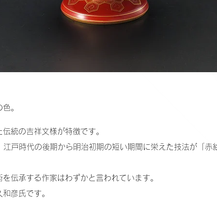
の色。
た伝統の吉祥文様が特徴です。
も、江戸時代の後期から明治初期の短い期間に栄えた技法が「赤
術を伝承する作家はわずかと言われています。
久和彦氏です。