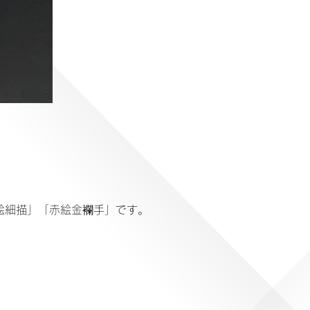
絵細描」「赤絵金襴手」です。