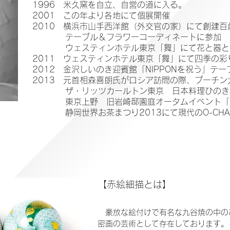
1996 米久窯を自立、自営の道に入る。
2001 この年より各地にて個展開催
2010 横浜市山手西洋館（外交官の家）にて創建
テーブル＆フラワーコーディネートに参加
ウェスティンホテル東京「舞」にて花と器と
2011 ウェスティンホテル東京「舞」にて四季の
2012 金沢しいのき迎賓館「NIPPONを祝う」
2013 元首相森喜朗氏がロシア訪問の際、プーチ
ザ・リッツカールトン東京 日本料理ひのきざ
東京上野 旧岩崎邸園庭オータムイベント「
静岡世界お茶まつり2013にて現代のO-CHA
【赤絵細描とは】
豪放な絵付けで有名な九谷焼の中の
密画の芸術として存在しております。