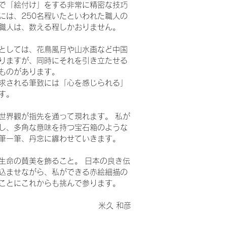
で「絵付け」をする非常に精密な技巧
には、250名程いたといわれた職人の
職人は、数える程しかおりません。
としては、花鳥風月や山水画など中国
りますが、同時にそれを引き立たせる
ものがあります。
求される筆致には「心を感じられる」
す。
界観が指先を通って現れます。 私が
し、多角な意味を持つ宝石箱のような
筆一筆、丹念に纏わせていきます。
命の賛美を飾ること。 日本の良き伝
込ませながら、私ができる赤絵細描の
ことにこれからも挑んで参ります。
​米久 和彦