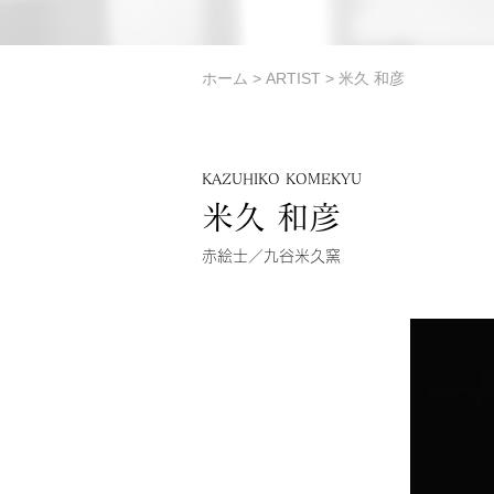
ホーム
>
ARTIST
> 米久 和彦
KAZUHIKO KOMEKYU
米久 和彦
赤絵士／九谷米久窯