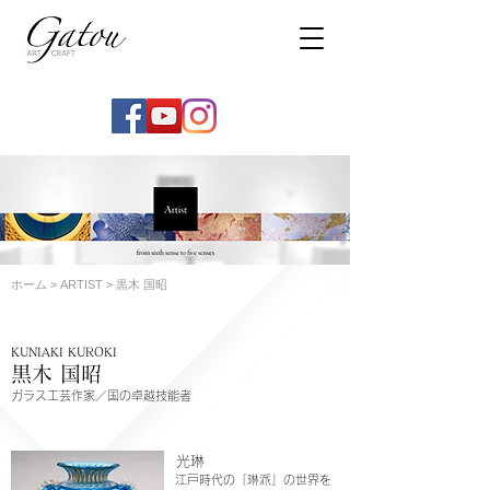
ホーム
>
ARTIST
> 黒木 国昭
KUNIAKI KUROKI
黒木 国昭
ガラス工芸作家／国の卓越技能者
光琳
江戸時代の「琳派」の世界を