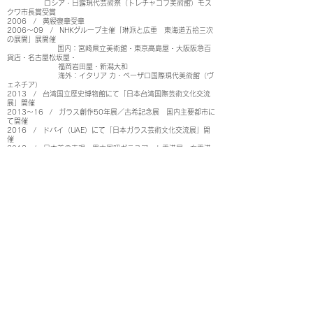
ロシア・日露現代芸術祭（トレチャコフ美術館）モス
クワ市長賞受賞
2006 / 黄綬褒章受章
2006〜09 / NHKグループ主催「琳派と広重 東海道五拾三次
の展開」展開催
国内：宮崎県立美術館・東京高島屋・大阪阪急百
貨店・名古屋松坂屋・
福岡岩田屋・新潟大和
海外：イタリア カ・ペーザロ国際現代美術館（ヴ
ェネチア）
2013 / 台湾国立歴史博物館にて「日本台湾国際芸術文化交流
展」開催
2013〜16 / ガラス創作50年展／古希記念展 国内主要都市に
て開催
2016 / ドバイ（UAE）にて「日本ガラス芸術文化交流展」開
催
2018 / 日本美の表現 黒木国昭ガラスアート香港展 在香港
日本国総領事館認定
展覧会 裕華國產百貨有限公司にて開催