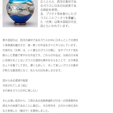
広くとらえ、西洋の素材であ
るガラスに日本の伝統美であ
る蒔絵を表現。
金、プラチナ箔を散らしたガ
ラスにミルフィオリを象嵌し
た「光琳」は黒木国昭の代名
詞ともいわれています。
黒木国昭氏は、西洋の素材であるガラスの中に日本人としての感性
と美意識を融合させ、唯一無二の作品を次々と作り出しています。
代表的な「光琳」は、いく層ものガラスの間に、金やプラチナ箔を
散らした華麗で華やかな作品です。これらの作品は、伝統の日本美
に色褪せることないガラスの透明な輝きを与えることで、古今東西
の人々を魅了してきた、儚くも妖しく、そして美しいガラスの素材
が新たな創造物となり、私たちの目を楽しませます。
昔からある環境や風景
汚染されてしまう前に
その美をガラスの中に残したい
そんな強い信念から、工房のある宮崎県綾町が日本一の照葉樹林を
誇る木の故郷であることに着目し、木の芽吹き、古代から時の流れ
など表現した「綾切子」を開発しました。