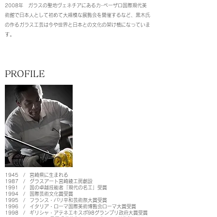
2008年 ガラスの聖地ヴェネチアにあるカ･ペーザロ国際現代美
術館
で日本人として初めて大規模な展覧会を開催するなど、黒木氏
の作るガラス工芸は今や世界と日本との文化の架け橋になっていま
す。
PROFILE
1945 / 宮崎県に生まれる
1987 / グラスアート宮崎綾工房創設
1991 / 国の卓越技能者「現代の名工」受賞
1994 / 国際芸術文化賞受賞
1995 / フランス・パリ平和芸術祭大賞受賞
1996 / イタリア・ローマ国際美術博覧会ローマ大賞受賞
1998 / ギリシャ・アテネエキスポ98グランプリ政府大賞受賞