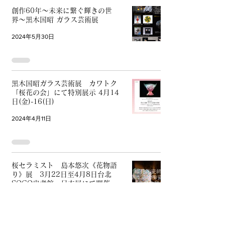
創作60年〜未来に繋ぐ輝きの世
界〜黒木国昭 ガラス芸術展
2024年5月30日
黒木国昭ガラス芸術展 カワトク
「桜花の会」にて特別展示 4月14
日(金)-16(日)
2024年4月11日
桜セラミスト 島本悠次《花物語
り》展 3月22日至4月8日台北
SOGO忠孝館 日本展にて開催
2024年3月19日