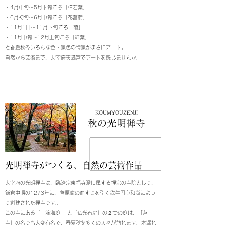
・4月中旬～5月下旬ごろ「樟若葉」
・6月初旬～6月中旬ごろ「花菖蒲」
・11月1日～11月下旬ごろ「菊」
・11月中旬～12月上旬ごろ「紅葉」
と春夏秋冬いろんな色・景色の情景がまさにアート。
自然から芸術まで、太宰府天満宮でアートを感じませんか。
KOUMYOUZENJI
秋の光明禅寺
光明禅寺がつくる、自然の芸術作品
太宰府の光明禅寺は、臨済宗東福寺派に属する禅宗の寺院として、
鎌倉中期の1273年に、菅原家の血すじを引く鉄牛円心和尚によっ
て創建された禅寺です。
この寺にある「一滴海庭」 と「仏光石庭」の２つの庭は、「苔
寺」の名でも大変有名で、春夏秋冬多くの人々が訪れます。木漏れ