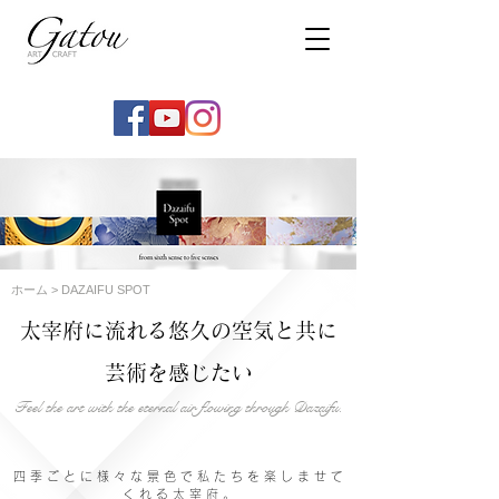
ホーム
> DAZAIFU SPOT
太宰府に流れる悠久の空気と共に
芸術を感じたい
Feel the art with the eternal air flowing through Dazaifu.
四 季 ご と に 様 々 な 景 色 で 私 た ち を 楽 し ま せ て
く れ る 太 宰 府 。