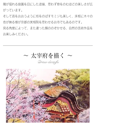
陽が揺れる庭園を目にした途端、思わず息をのむほどの美しさが広
がっています。
そして苔をおおうように枝をのばすモミジも美しく、床板に木々の
色が映る様が京都の実相院を思わせるお寺でもあるのです。
見る角度によって、また違った顔ののぞかせる、自然の芸術作品を
お楽しみください。
～ 太宰府を描く ～
Draw dazaifu