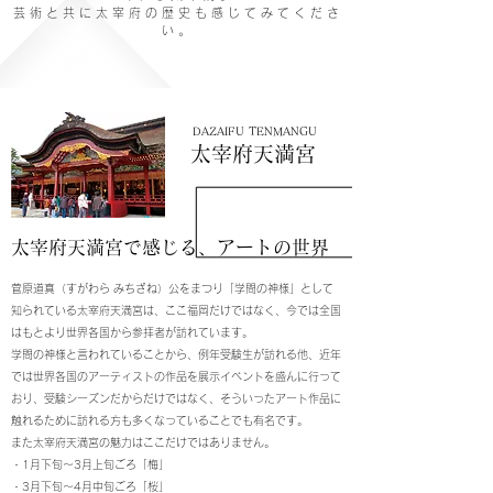
芸 術 と 共 に 太 宰 府 の 歴 史 も 感 じ て み て く だ さ
い 。
DAZAIFU TENMANGU
太宰府天満宮
太宰府天満宮で感じる、アートの世界
菅原道真（すがわら みちざね）公をまつり「学問の神様」として
知られている太宰府天満宮は、ここ福岡だけではなく、今では全国
はもとより世界各国から参拝者が訪れています。
学問の神様と言われていることから、例年受験生が訪れる他、近年
では世界各国のアーティストの作品を展示イベントを盛んに行って
おり、受験シーズンだからだけではなく、そういったアート作品に
触れるために訪れる方も多くなっていることでも有名です。
また太宰府天満宮の魅力はここだけではありません。
・1月下旬〜3月上旬ごろ「梅」
・3月下旬～4月中旬ごろ「桜」