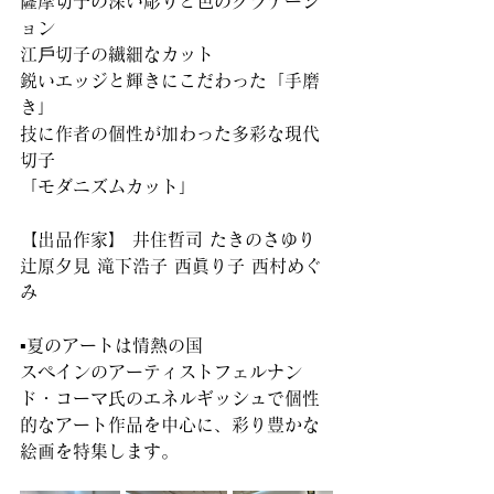
薩摩切子の深い彫りと色のグラデーシ
ョン
江戶切子の繊細なカット
鋭いエッジと輝きにこだわった「手磨
き」
技に作者の個性が加わった多彩な現代
切子
「モダニズムカット」
【出品作家】 井住哲司 たきのさゆり 
辻原夕見 滝下浩子 西眞り子 西村めぐ
み
▪️夏のアートは情熱の国
スペインのアーティストフェルナン
ド・コーマ氏のエネルギッシュで個性
的なアート作品を中心に、彩り豊かな
絵画を特集します。