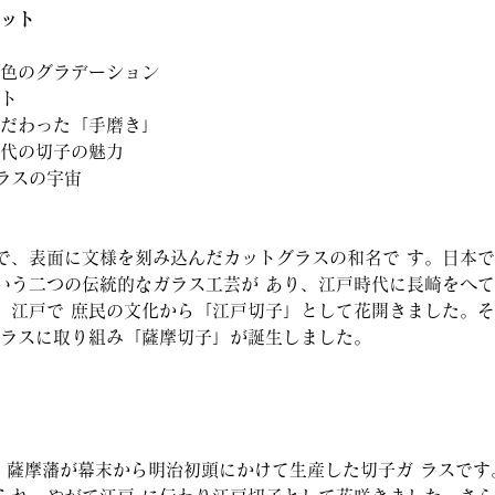
ット
と色のグラデーション
ット
こだわった「手磨き」
現代の切子の魅力
ラスの宇宙
で、表面に文様を刻み込んだカットグラスの和名で す。日本
いう二つの伝統的なガラス工芸が あり、江戸時代に長崎をへ
、江戸で 庶民の文化から「江戸切子」として花開きました。
ガラスに取り組み「薩摩切子」が誕生しました。
は、薩摩藩が幕末から明治初頭にかけて生産した切子ガ ラスで