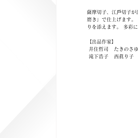
薩摩切子、江戶切子が
磨き」で仕上げます。
りを添えます。 多彩
【出品作家】
 井住哲司   たきのさゆ
 滝下浩子   西眞り子 