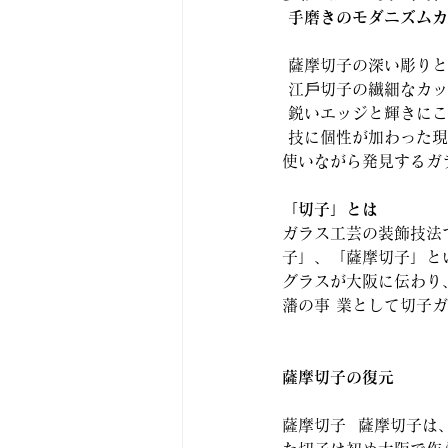
手磨きのモダニズムカ
 薩摩切子の深い彫り
 江戶切子の繊細なカ
 鋭いエッジと輝きに
 技に個性が加わった
使いながら発見するガ
「切子」とは
ガラス工芸の装飾技法
子」、「薩摩切子」と
グラスが大阪に伝わり
藩の事 業として切子
薩摩切子の復元 
薩摩切子  薩摩切子