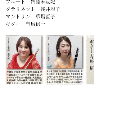
フルート　齊藤未友妃
クラリネット　浅井雅子
マンドリン　草場直子
ギター　有馬信一
エントランスのイベント
11/19(土)〜23(祝・水) 
10:00〜15:00 