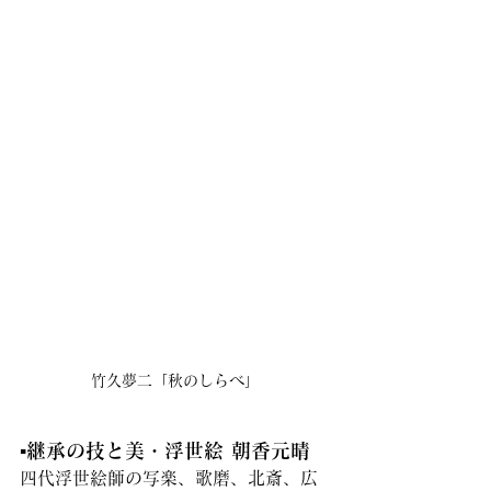
竹久夢二「秋のしらべ」
▪️継承の技と美・浮世絵 朝香元晴
四代浮世絵師の写楽、歌磨、北斎、広