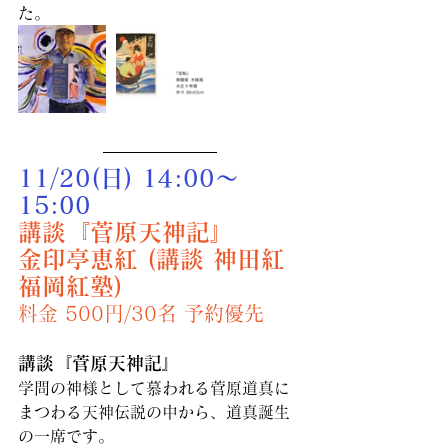
た。
11/20(日) 14:00〜
15:00
講談『菅原天神記』
金印亭恵紅 (講談 神田紅 
福岡紅塾)
料金 500円/30名 予約優先
講談『菅原天神記』
学問の神様として慕われる菅原道真に
まつわる天神伝説の中から、道真誕生
の一席です。