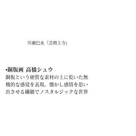
川瀬巴水「芝増上寺」
▪️銅版画 高橋シュウ
銅板という硬質な素材の上に乾いた無
機的な感覚を表現。懐かし感情を思い
出させる繊細でノスタルジックな世界