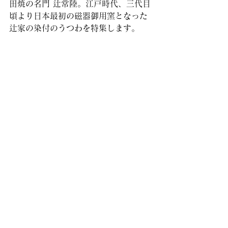
田焼の名門 辻常陸。江戸時代、三代目
頃より日本最初の磁器御用窯となった
辻家の染付のうつわを特集します。