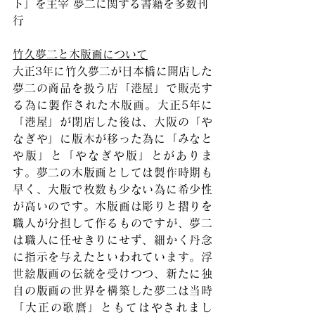
ト」を主宰 夢二に関する書籍を多数刊
行
竹久夢二と木版画について
大正3年に竹久夢二が日本橋に開店した
夢二の商品を扱う店「港屋」で販売す
る為に製作された木版画。大正5年に
「港屋」が閉店した後は、大阪の「や
なぎや」に版木が移った為に「みなと
や版」と「やなぎや版」とがありま
す。夢二の木版画としては製作時期も
早く、大版で枚数も少ない為に希少性
が高いのです。木版画は彫りと摺りを
職人が分担して作るものですが、夢二
は職人に任せきりにせず、細かく丹念
に指示を与えたといわれています。浮
世絵版画の伝統を受けつつ、新たに独
自の版画の世界を構築した夢二は当時
「大正の歌麿」ともてはやされまし