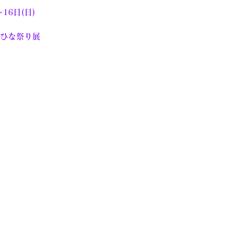
〜16日(日)　
とひな祭り展