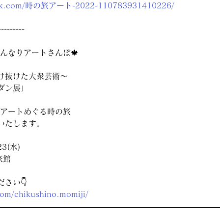
book.com/時の旅アート-2022-110783931410226/
--------
はんなりアートさんぼ🍁
け抜けた大衆芸術〜
ダン展」
でアートめぐる時の旅
いたします。
3(水)
旅館
さい👇
com/chikushino.momiji/