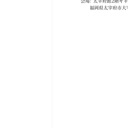
会場: 太宰府館2階ギ
　　福岡県太宰府市大宰府