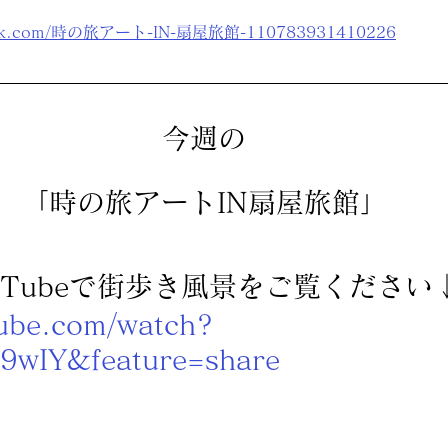
book.com/時の旅アート-IN-扇屋旅館-110783931410226
今週の
「時の旅アートIN扇屋旅館」
uTubeで街歩き風景をご覧ください
tube.com/watch?
wIY&feature=share