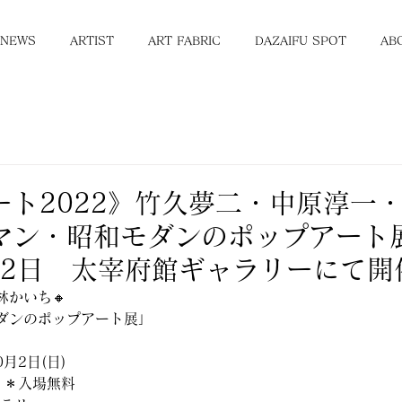
NEWS
ARTIST
ART FABRIC
DAZAIFU SPOT
AB
ート2022》竹久夢二・中原淳一
マン・昭和モダンのポップアート
月2日 太宰府館ギャラリーにて開
林かいち🔸
ダンのポップアート展」
月2日(日)    
-18:00  ＊入場無料