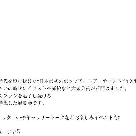
時代を駆け抜けた“日本最初のポップアートアーティスト”竹久
ろいの時代にイラストや挿絵など大衆芸術が花開きました。
くファンを魅了し続ける
特集した展覧会です。
ィックLiveやギャラリートークなどお楽しみイベントも❗️
ページで👇