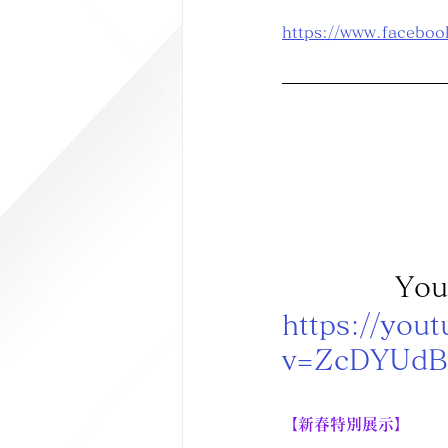
https://www.face
Yo
https://you
v=ZcDYUdB9
【新春特別展示】