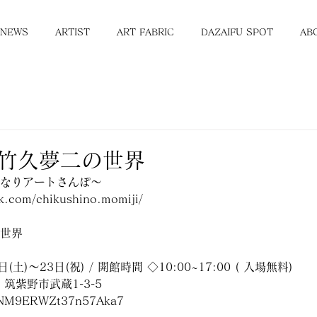
NEWS
ARTIST
ART FABRIC
DAZAIFU SPOT
AB
 竹久夢二の世界
んなりアートさんぽ〜
k.com/chikushino.momiji/
の世界
土)〜23日(祝) / 開館時間 ◇10:00~17:00 ( 入場無料)
筑紫野市武蔵1-3-5
s/NM9ERWZt37n57Aka7