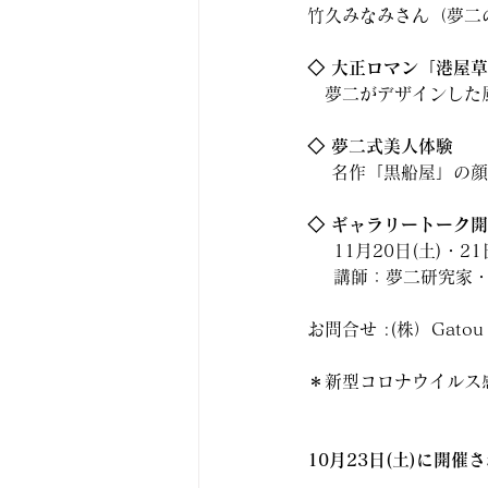
竹久みなみさん（夢二
◇ 大正ロマン「港屋
　夢二がデザインした
◇ 夢二式美人体験
　 名作「黒船屋」の
◇ ギャラリートーク開
    11月20日(土)・2
    講師：夢二研究
お問合せ :(株）Gatou 白石
＊新型コロナウイルス
10月23日(土)に開