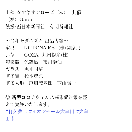
主催:タマヤサンローズ（株）  共催:
（株）Gatou
後援:西日本新聞社　有明新報社
〜令和モダニズム 出品内容〜
家具　　NiPPONAIRE  (株)関家具
い草　　GOZA. 九州物産(株)
陶磁器　色鍋島　市川龍仙
ガラス　黒木国昭
博多織　松本茂記
博多人形　戸畑茂四郎　西山陽一
◎ 新型コロナウィルス感染症対策を整
えて実施いたします。
#竹久夢二
#イオンモール大牟田
#大牟
田市