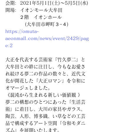
会期:  2021年5月1日(土)～5月5日(水)
開場:  イオンモール大牟田 
　　　２階　イオンホール
           (大牟田市岬町３−４)
https://omuta-
aeonmall.com/news/event/2429/pag
e:2
大正を代表する芸術家「竹久夢二」と
大牟田との絆に注目し、今もなお愛さ
れ続ける夢二の作品の数々と、近代文
化が開花した「大正ロマン」を令和に
オマージュしました。
《混沌から生まれる新しい価値観 》
夢二の構想のひとつにあった「生活芸
術」に着目し、大川の家具やガラス、
陶芸、人形、博多織、い草などの工芸
品で構成するアート空間「令和モダニ
ズム」を展開いたします。